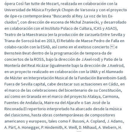
ópera Così fan tutte de Mozart, realizada en colaboración con la
Universidad de Música Fryderyk Chopin de Varsovia y con el proyecto
de ópe-ra contemporánea “Buscando al Rey. La voz de los Ex-
cluidos”, con dirección de escena de Michal Znaniecki, y desarrollado
en colaboración con el Instituto Polaco de Cultura, ICAS y ASAO),
Teatro de la Maestranza (en la producción de zarzuela Entre Sevilla y
Triana de Sorozá-bal en 2013, El Retablo de Maese Pedro de Falla en
colabo-ración con la ESAD, así como en el exitoso concierto  e
Bernstein Beat dentro de la programación de tempora-da de
conciertos de la ROSS, bajo la dirección de J.Axel-rod) y Patio de la
Montería del Real Alcázar (igualmente bajo la dirección de J.Axelrod,
en un proyecto realizado en colaboración con la UNIA y el Alumnado
de Máster en Interpretación Musical de la Fundación Barenboim-Said).
Fuera de Sevilla capital, cabe destacar sus actuaciones en Cádiz, en
el marco de las celebraciones del bicentenario de su Constitución,
así como en Granada en el marco del proyecto Atalaya, Carmona,
Fuentes de Andalucía, Maire-na del Aljarafe o San José de la
Rinconada.El repertorio interpretado ha abarcado desde la música
del clasicismo, hasta obras contemporáneas de compositores
americanos y europeos, tales como F. Busoni, A. Copland, J. Adams,
A. Pärt, A. Honegger, P. Hindemith, K. Weill, D. Milhaud, A. Webern, H.