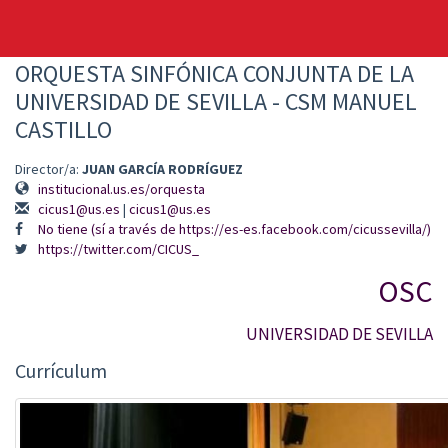
ORQUESTA SINFÓNICA CONJUNTA DE LA
UNIVERSIDAD DE SEVILLA - CSM MANUEL
CASTILLO
Director/a:
JUAN GARCÍA RODRÍGUEZ
institucional.us.es/orquesta
cicus1@us.es
|
cicus1@us.es
No tiene (sí a través de https://es-es.facebook.com/cicussevilla/)
https://twitter.com/CICUS_
OSC
UNIVERSIDAD DE SEVILLA
Currículum