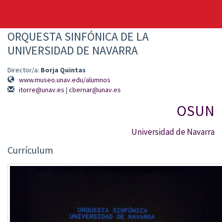
ORQUESTA SINFÓNICA DE LA
UNIVERSIDAD DE NAVARRA
Director/a:
Borja Quintas
www.museo.unav.edu/alumnos
itorre@unav.es
|
cbernar@unav.es
OSUN
Universidad de Navarra
Currículum